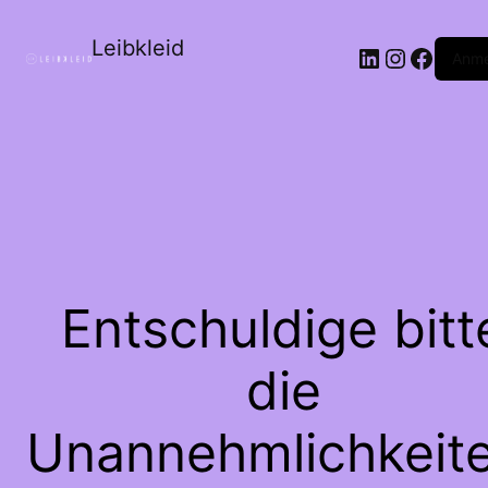
Leibkleid
LinkedIn
Instagr
Faceb
Anme
Entschuldige bitt
die
Unannehmlichkeite