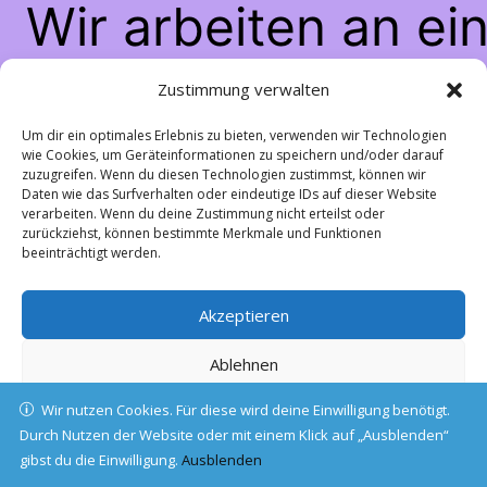
Wir arbeiten an ei
großartigen Sache
Zustimmung verwalten
schau bald wiede
Um dir ein optimales Erlebnis zu bieten, verwenden wir Technologien
wie Cookies, um Geräteinformationen zu speichern und/oder darauf
zuzugreifen. Wenn du diesen Technologien zustimmst, können wir
vorbei!
Daten wie das Surfverhalten oder eindeutige IDs auf dieser Website
verarbeiten. Wenn du deine Zustimmung nicht erteilst oder
zurückziehst, können bestimmte Merkmale und Funktionen
beeinträchtigt werden.
Akzeptieren
Ablehnen
Wir nutzen Cookies. Für diese wird deine Einwilligung benötigt.
Einstellungen ansehen
Durch Nutzen der Website oder mit einem Klick auf „Ausblenden“
gibst du die Einwilligung.
Cookie-Richtlinie
Ausblenden
Datenschutz
Impressum