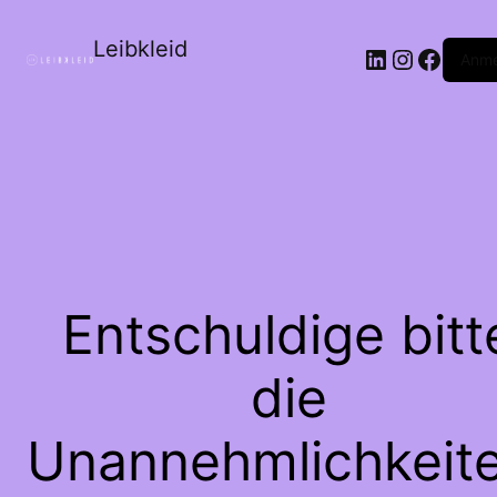
Leibkleid
LinkedIn
Instagr
Faceb
Anme
Entschuldige bitt
die
Unannehmlichkeite