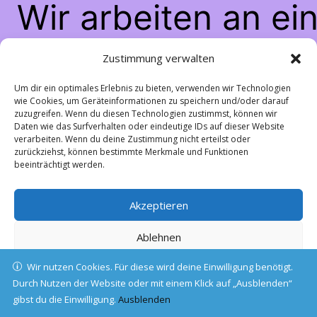
Wir arbeiten an ei
großartigen Sache
Zustimmung verwalten
schau bald wiede
Um dir ein optimales Erlebnis zu bieten, verwenden wir Technologien
wie Cookies, um Geräteinformationen zu speichern und/oder darauf
zuzugreifen. Wenn du diesen Technologien zustimmst, können wir
vorbei!
Daten wie das Surfverhalten oder eindeutige IDs auf dieser Website
verarbeiten. Wenn du deine Zustimmung nicht erteilst oder
zurückziehst, können bestimmte Merkmale und Funktionen
beeinträchtigt werden.
Akzeptieren
Ablehnen
Wir nutzen Cookies. Für diese wird deine Einwilligung benötigt.
Einstellungen ansehen
Durch Nutzen der Website oder mit einem Klick auf „Ausblenden“
gibst du die Einwilligung.
Cookie-Richtlinie
Ausblenden
Datenschutz
Impressum