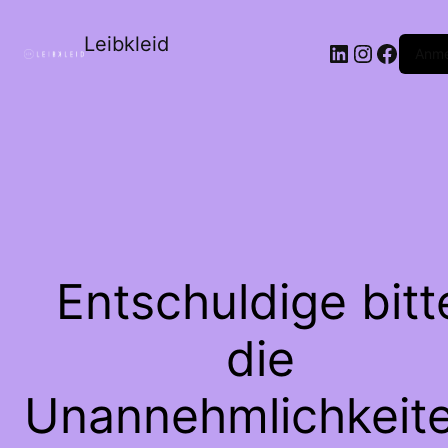
Leibkleid
LinkedIn
Instagr
Faceb
Anme
Entschuldige bitt
die
Unannehmlichkeite