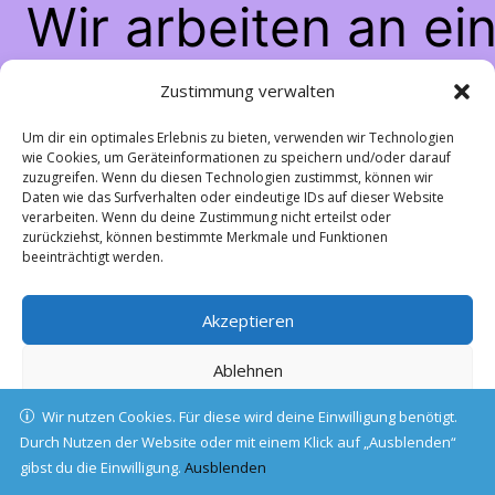
Wir arbeiten an ei
großartigen Sache
Zustimmung verwalten
schau bald wiede
Um dir ein optimales Erlebnis zu bieten, verwenden wir Technologien
wie Cookies, um Geräteinformationen zu speichern und/oder darauf
zuzugreifen. Wenn du diesen Technologien zustimmst, können wir
vorbei!
Daten wie das Surfverhalten oder eindeutige IDs auf dieser Website
verarbeiten. Wenn du deine Zustimmung nicht erteilst oder
zurückziehst, können bestimmte Merkmale und Funktionen
beeinträchtigt werden.
Akzeptieren
Ablehnen
Wir nutzen Cookies. Für diese wird deine Einwilligung benötigt.
Einstellungen ansehen
Durch Nutzen der Website oder mit einem Klick auf „Ausblenden“
gibst du die Einwilligung.
Cookie-Richtlinie
Ausblenden
Datenschutz
Impressum