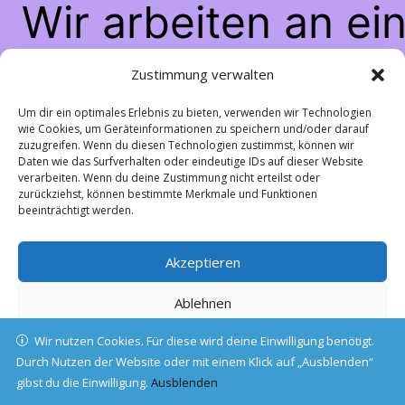
Wir arbeiten an ei
großartigen Sache
Zustimmung verwalten
schau bald wiede
Um dir ein optimales Erlebnis zu bieten, verwenden wir Technologien
wie Cookies, um Geräteinformationen zu speichern und/oder darauf
zuzugreifen. Wenn du diesen Technologien zustimmst, können wir
vorbei!
Daten wie das Surfverhalten oder eindeutige IDs auf dieser Website
verarbeiten. Wenn du deine Zustimmung nicht erteilst oder
zurückziehst, können bestimmte Merkmale und Funktionen
beeinträchtigt werden.
Akzeptieren
Ablehnen
Wir nutzen Cookies. Für diese wird deine Einwilligung benötigt.
Einstellungen ansehen
Durch Nutzen der Website oder mit einem Klick auf „Ausblenden“
gibst du die Einwilligung.
Cookie-Richtlinie
Ausblenden
Datenschutz
Impressum