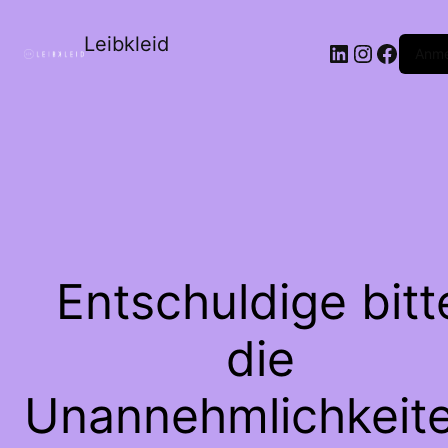
Leibkleid
LinkedIn
Instagr
Faceb
Anme
Entschuldige bitt
die
Unannehmlichkeite