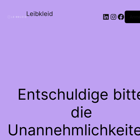
Leibkleid
LinkedIn
Instagr
Faceb
Anme
Entschuldige bitt
die
Unannehmlichkeite