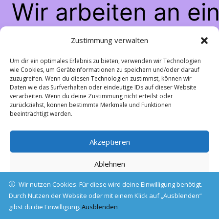
Wir arbeiten an ei
großartigen Sache
Zustimmung verwalten
schau bald wiede
Um dir ein optimales Erlebnis zu bieten, verwenden wir Technologien
wie Cookies, um Geräteinformationen zu speichern und/oder darauf
zuzugreifen. Wenn du diesen Technologien zustimmst, können wir
vorbei!
Daten wie das Surfverhalten oder eindeutige IDs auf dieser Website
verarbeiten. Wenn du deine Zustimmung nicht erteilst oder
zurückziehst, können bestimmte Merkmale und Funktionen
beeinträchtigt werden.
Akzeptieren
Ablehnen
Wir nutzen Cookies. Für diese wird deine Einwilligung benötigt.
Einstellungen ansehen
Durch Nutzen der Website oder mit einem Klick auf „Ausblenden“
gibst du die Einwilligung.
Cookie-Richtlinie
Ausblenden
Datenschutz
Impressum