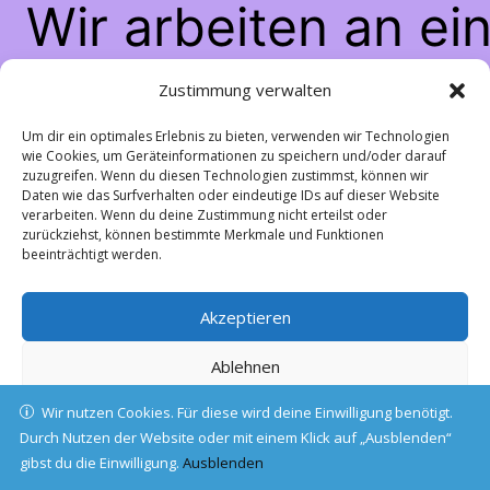
Wir arbeiten an ei
großartigen Sache
Zustimmung verwalten
schau bald wiede
Um dir ein optimales Erlebnis zu bieten, verwenden wir Technologien
wie Cookies, um Geräteinformationen zu speichern und/oder darauf
zuzugreifen. Wenn du diesen Technologien zustimmst, können wir
vorbei!
Daten wie das Surfverhalten oder eindeutige IDs auf dieser Website
verarbeiten. Wenn du deine Zustimmung nicht erteilst oder
zurückziehst, können bestimmte Merkmale und Funktionen
beeinträchtigt werden.
Akzeptieren
Ablehnen
Wir nutzen Cookies. Für diese wird deine Einwilligung benötigt.
Einstellungen ansehen
Durch Nutzen der Website oder mit einem Klick auf „Ausblenden“
gibst du die Einwilligung.
Cookie-Richtlinie
Ausblenden
Datenschutz
Impressum