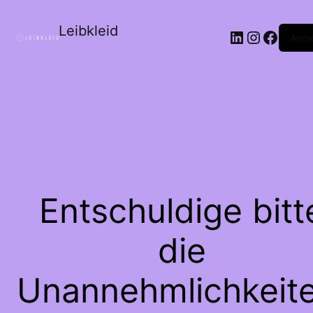
Leibkleid
LinkedIn
Instagr
Faceb
Anme
Entschuldige bitt
die
Unannehmlichkeite