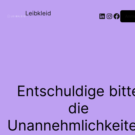
Leibkleid
LinkedIn
Instagr
Faceb
Anme
Entschuldige bitt
die
Unannehmlichkeite