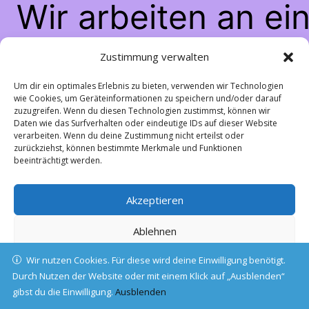
Wir arbeiten an ei
großartigen Sache
Zustimmung verwalten
schau bald wiede
Um dir ein optimales Erlebnis zu bieten, verwenden wir Technologien
wie Cookies, um Geräteinformationen zu speichern und/oder darauf
zuzugreifen. Wenn du diesen Technologien zustimmst, können wir
vorbei!
Daten wie das Surfverhalten oder eindeutige IDs auf dieser Website
verarbeiten. Wenn du deine Zustimmung nicht erteilst oder
zurückziehst, können bestimmte Merkmale und Funktionen
beeinträchtigt werden.
Akzeptieren
Ablehnen
Wir nutzen Cookies. Für diese wird deine Einwilligung benötigt.
Einstellungen ansehen
Durch Nutzen der Website oder mit einem Klick auf „Ausblenden“
gibst du die Einwilligung.
Cookie-Richtlinie
Ausblenden
Datenschutz
Impressum