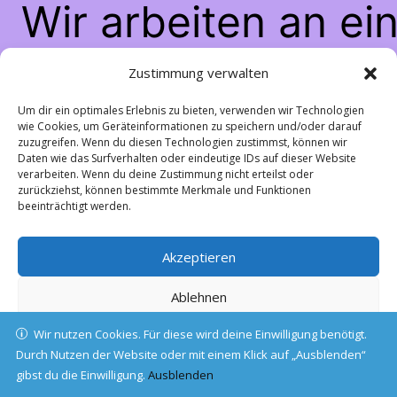
Wir arbeiten an ei
großartigen Sache
Zustimmung verwalten
schau bald wiede
Um dir ein optimales Erlebnis zu bieten, verwenden wir Technologien
wie Cookies, um Geräteinformationen zu speichern und/oder darauf
zuzugreifen. Wenn du diesen Technologien zustimmst, können wir
vorbei!
Daten wie das Surfverhalten oder eindeutige IDs auf dieser Website
verarbeiten. Wenn du deine Zustimmung nicht erteilst oder
zurückziehst, können bestimmte Merkmale und Funktionen
beeinträchtigt werden.
Akzeptieren
Ablehnen
Wir nutzen Cookies. Für diese wird deine Einwilligung benötigt.
Einstellungen ansehen
Durch Nutzen der Website oder mit einem Klick auf „Ausblenden“
gibst du die Einwilligung.
Cookie-Richtlinie
Ausblenden
Datenschutz
Impressum