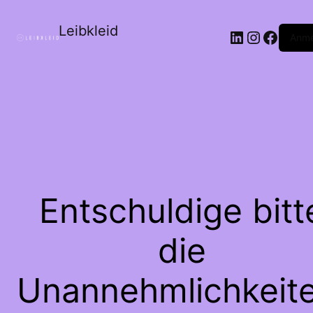
Leibkleid
LinkedIn
Instagr
Faceb
Anme
Entschuldige bitt
die
Unannehmlichkeite