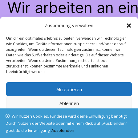
Wir arbeiten an ei
großartigen Sache
Zustimmung verwalten
schau bald wiede
Um dir ein optimales Erlebnis zu bieten, verwenden wir Technologien
wie Cookies, um Geräteinformationen zu speichern und/oder darauf
zuzugreifen. Wenn du diesen Technologien zustimmst, können wir
vorbei!
Daten wie das Surfverhalten oder eindeutige IDs auf dieser Website
verarbeiten. Wenn du deine Zustimmung nicht erteilst oder
zurückziehst, können bestimmte Merkmale und Funktionen
beeinträchtigt werden.
Akzeptieren
Ablehnen
Wir nutzen Cookies. Für diese wird deine Einwilligung benötigt.
Einstellungen ansehen
Durch Nutzen der Website oder mit einem Klick auf „Ausblenden“
gibst du die Einwilligung.
Cookie-Richtlinie
Ausblenden
Datenschutz
Impressum