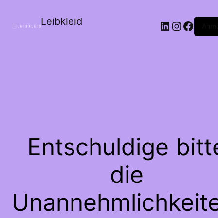
Leibkleid
LinkedIn
Instagr
Faceb
Anme
Entschuldige bitt
die
Unannehmlichkeite