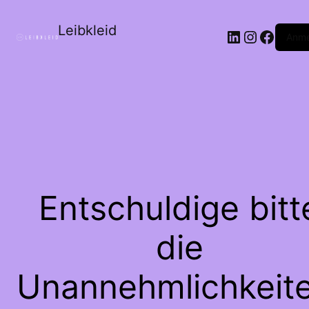
Leibkleid
LinkedIn
Instagr
Faceb
Anme
Entschuldige bitt
die
Unannehmlichkeite