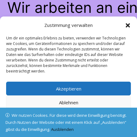
Wir arbeiten an ei
großartigen Sache
Zustimmung verwalten
schau bald wiede
Um dir ein optimales Erlebnis zu bieten, verwenden wir Technologien
wie Cookies, um Geräteinformationen zu speichern und/oder darauf
zuzugreifen. Wenn du diesen Technologien zustimmst, können wir
vorbei!
Daten wie das Surfverhalten oder eindeutige IDs auf dieser Website
verarbeiten. Wenn du deine Zustimmung nicht erteilst oder
zurückziehst, können bestimmte Merkmale und Funktionen
beeinträchtigt werden.
Akzeptieren
Ablehnen
Wir nutzen Cookies. Für diese wird deine Einwilligung benötigt.
Einstellungen ansehen
Durch Nutzen der Website oder mit einem Klick auf „Ausblenden“
gibst du die Einwilligung.
Cookie-Richtlinie
Ausblenden
Datenschutz
Impressum