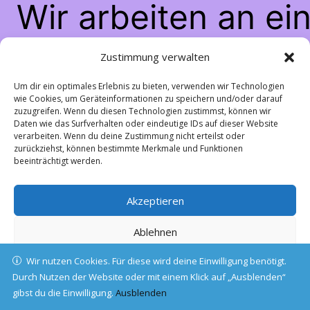
Wir arbeiten an ei
großartigen Sache
Zustimmung verwalten
schau bald wiede
Um dir ein optimales Erlebnis zu bieten, verwenden wir Technologien
wie Cookies, um Geräteinformationen zu speichern und/oder darauf
zuzugreifen. Wenn du diesen Technologien zustimmst, können wir
vorbei!
Daten wie das Surfverhalten oder eindeutige IDs auf dieser Website
verarbeiten. Wenn du deine Zustimmung nicht erteilst oder
zurückziehst, können bestimmte Merkmale und Funktionen
beeinträchtigt werden.
Akzeptieren
Ablehnen
Wir nutzen Cookies. Für diese wird deine Einwilligung benötigt.
Einstellungen ansehen
Durch Nutzen der Website oder mit einem Klick auf „Ausblenden“
gibst du die Einwilligung.
Cookie-Richtlinie
Ausblenden
Datenschutz
Impressum