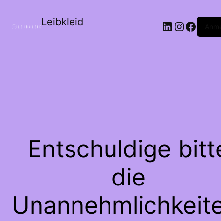
Leibkleid
LinkedIn
Instagr
Faceb
Anme
Entschuldige bitt
die
Unannehmlichkeite