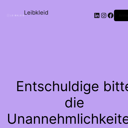
Leibkleid
LinkedIn
Instagr
Faceb
Anme
Entschuldige bitt
die
Unannehmlichkeite