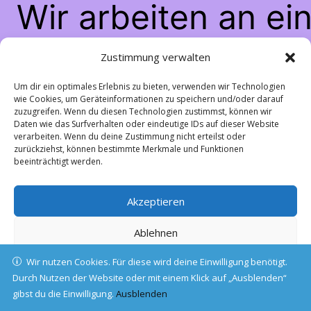
Wir arbeiten an ei
großartigen Sache
Zustimmung verwalten
schau bald wiede
Um dir ein optimales Erlebnis zu bieten, verwenden wir Technologien
wie Cookies, um Geräteinformationen zu speichern und/oder darauf
zuzugreifen. Wenn du diesen Technologien zustimmst, können wir
vorbei!
Daten wie das Surfverhalten oder eindeutige IDs auf dieser Website
verarbeiten. Wenn du deine Zustimmung nicht erteilst oder
zurückziehst, können bestimmte Merkmale und Funktionen
beeinträchtigt werden.
Akzeptieren
Ablehnen
Wir nutzen Cookies. Für diese wird deine Einwilligung benötigt.
Einstellungen ansehen
Durch Nutzen der Website oder mit einem Klick auf „Ausblenden“
gibst du die Einwilligung.
Cookie-Richtlinie
Ausblenden
Datenschutz
Impressum