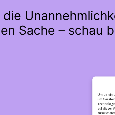
e die Unannehmlichke
gen Sache – schau b
Um dir ein 
um Gerätein
Technologie
auf dieser 
zurückziehs