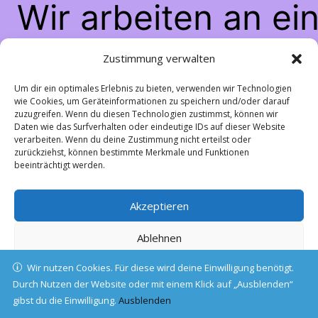
Wir arbeiten an ei
großartigen Sache
Zustimmung verwalten
schau bald wiede
Um dir ein optimales Erlebnis zu bieten, verwenden wir Technologien
wie Cookies, um Geräteinformationen zu speichern und/oder darauf
zuzugreifen. Wenn du diesen Technologien zustimmst, können wir
vorbei!
Daten wie das Surfverhalten oder eindeutige IDs auf dieser Website
verarbeiten. Wenn du deine Zustimmung nicht erteilst oder
zurückziehst, können bestimmte Merkmale und Funktionen
beeinträchtigt werden.
Akzeptieren
Ablehnen
Wir nutzen Cookies. Für diese wird deine Einwilligung benötigt.
Einstellungen ansehen
Durch Nutzen der Website oder mit einem Klick auf „Ausblenden“
gibst du die Einwilligung.
Cookie-Richtlinie
Ausblenden
Datenschutz
Impressum