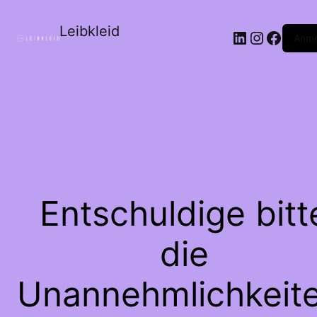
Leibkleid
LinkedIn
Instagr
Faceb
Anme
Entschuldige bitt
die
Unannehmlichkeite