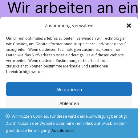
Wir arbeiten an ei
großartigen Sache
Zustimmung verwalten
schau bald wiede
Um dir ein optimales Erlebnis zu bieten, verwenden wir Technologien
wie Cookies, um Geräteinformationen zu speichern und/oder darauf
zuzugreifen. Wenn du diesen Technologien zustimmst, können wir
vorbei!
Daten wie das Surfverhalten oder eindeutige IDs auf dieser Website
verarbeiten. Wenn du deine Zustimmung nicht erteilst oder
zurückziehst, können bestimmte Merkmale und Funktionen
beeinträchtigt werden.
Akzeptieren
Ablehnen
Wir nutzen Cookies. Für diese wird deine Einwilligung benötigt.
Einstellungen ansehen
Durch Nutzen der Website oder mit einem Klick auf „Ausblenden“
gibst du die Einwilligung.
Cookie-Richtlinie
Ausblenden
Datenschutz
Impressum