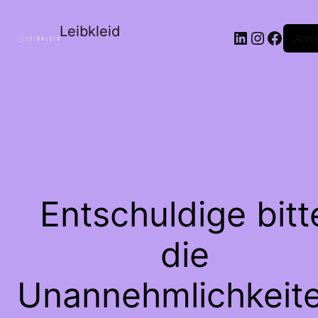
Leibkleid
LinkedIn
Instagr
Faceb
Anme
Entschuldige bitt
die
Unannehmlichkeite