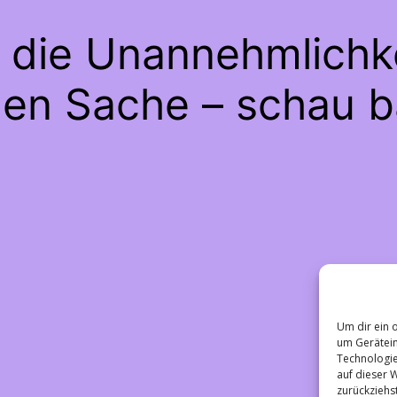
e die Unannehmlichke
gen Sache – schau b
Um dir ein 
um Gerätein
Technologie
auf dieser 
zurückziehs