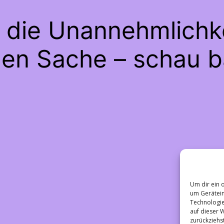
e die Unannehmlichke
gen Sache – schau b
Um dir ein 
um Gerätein
Technologie
auf dieser 
zurückziehs