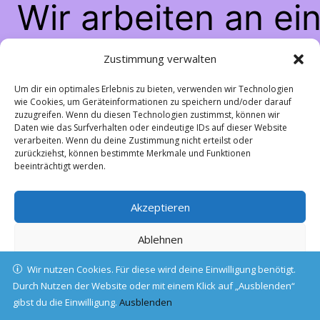
Wir arbeiten an ei
großartigen Sache
Zustimmung verwalten
schau bald wiede
Um dir ein optimales Erlebnis zu bieten, verwenden wir Technologien
wie Cookies, um Geräteinformationen zu speichern und/oder darauf
zuzugreifen. Wenn du diesen Technologien zustimmst, können wir
vorbei!
Daten wie das Surfverhalten oder eindeutige IDs auf dieser Website
verarbeiten. Wenn du deine Zustimmung nicht erteilst oder
zurückziehst, können bestimmte Merkmale und Funktionen
beeinträchtigt werden.
Akzeptieren
Ablehnen
Wir nutzen Cookies. Für diese wird deine Einwilligung benötigt.
Einstellungen ansehen
Durch Nutzen der Website oder mit einem Klick auf „Ausblenden“
gibst du die Einwilligung.
Cookie-Richtlinie
Ausblenden
Datenschutz
Impressum