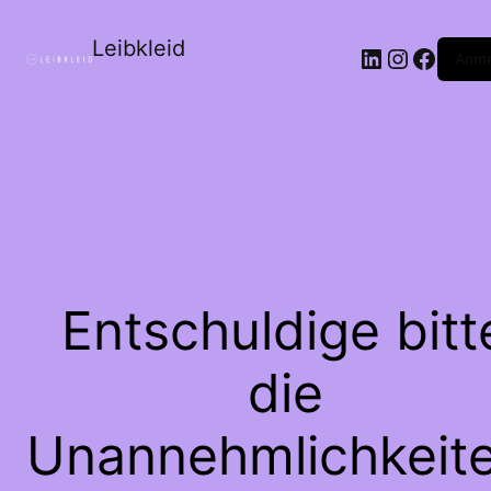
Leibkleid
LinkedIn
Instagr
Faceb
Anme
Entschuldige bitt
die
Unannehmlichkeite