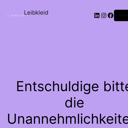
Leibkleid
LinkedIn
Instagr
Faceb
Anme
Entschuldige bitt
die
Unannehmlichkeite