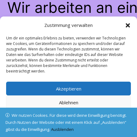
Wir arbeiten an ei
großartigen Sache
Zustimmung verwalten
schau bald wiede
Um dir ein optimales Erlebnis zu bieten, verwenden wir Technologien
wie Cookies, um Geräteinformationen zu speichern und/oder darauf
zuzugreifen. Wenn du diesen Technologien zustimmst, können wir
vorbei!
Daten wie das Surfverhalten oder eindeutige IDs auf dieser Website
verarbeiten. Wenn du deine Zustimmung nicht erteilst oder
zurückziehst, können bestimmte Merkmale und Funktionen
beeinträchtigt werden.
Akzeptieren
Ablehnen
Wir nutzen Cookies. Für diese wird deine Einwilligung benötigt.
Einstellungen ansehen
Durch Nutzen der Website oder mit einem Klick auf „Ausblenden“
gibst du die Einwilligung.
Cookie-Richtlinie
Ausblenden
Datenschutz
Impressum