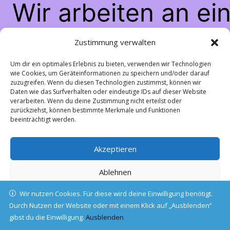
Wir arbeiten an ei
großartigen Sache
Zustimmung verwalten
schau bald wiede
Um dir ein optimales Erlebnis zu bieten, verwenden wir Technologien
wie Cookies, um Geräteinformationen zu speichern und/oder darauf
zuzugreifen. Wenn du diesen Technologien zustimmst, können wir
vorbei!
Daten wie das Surfverhalten oder eindeutige IDs auf dieser Website
verarbeiten. Wenn du deine Zustimmung nicht erteilst oder
zurückziehst, können bestimmte Merkmale und Funktionen
beeinträchtigt werden.
Akzeptieren
Ablehnen
Wir nutzen Cookies. Für diese wird deine Einwilligung benötigt.
Einstellungen ansehen
Durch Nutzen der Website oder mit einem Klick auf „Ausblenden“
gibst du die Einwilligung.
Cookie-Richtlinie
Ausblenden
Datenschutz
Impressum