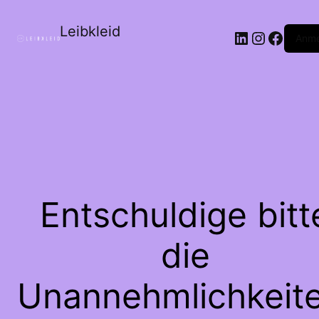
Leibkleid
LinkedIn
Instagr
Faceb
Anme
Entschuldige bitt
die
Unannehmlichkeite