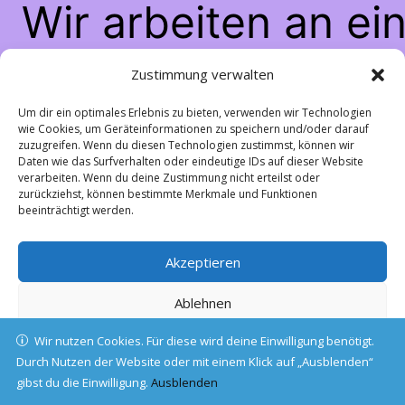
Wir arbeiten an ei
großartigen Sache
Zustimmung verwalten
schau bald wiede
Um dir ein optimales Erlebnis zu bieten, verwenden wir Technologien
wie Cookies, um Geräteinformationen zu speichern und/oder darauf
zuzugreifen. Wenn du diesen Technologien zustimmst, können wir
vorbei!
Daten wie das Surfverhalten oder eindeutige IDs auf dieser Website
verarbeiten. Wenn du deine Zustimmung nicht erteilst oder
zurückziehst, können bestimmte Merkmale und Funktionen
beeinträchtigt werden.
Akzeptieren
Ablehnen
Wir nutzen Cookies. Für diese wird deine Einwilligung benötigt.
Einstellungen ansehen
Durch Nutzen der Website oder mit einem Klick auf „Ausblenden“
gibst du die Einwilligung.
Cookie-Richtlinie
Ausblenden
Datenschutz
Impressum