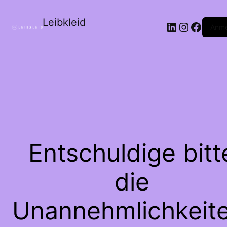
Leibkleid
LinkedIn
Instagr
Faceb
Anme
Entschuldige bitt
die
Unannehmlichkeite