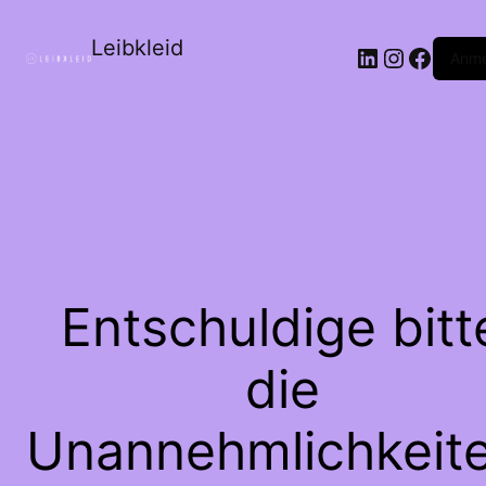
Leibkleid
LinkedIn
Instagr
Faceb
Anme
Entschuldige bitt
die
Unannehmlichkeite