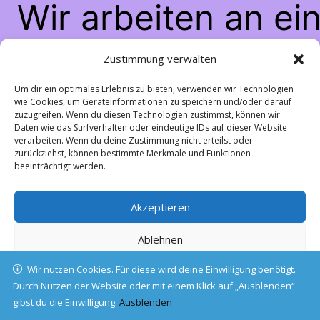
Wir arbeiten an ei
großartigen Sache
Zustimmung verwalten
schau bald wiede
Um dir ein optimales Erlebnis zu bieten, verwenden wir Technologien
wie Cookies, um Geräteinformationen zu speichern und/oder darauf
zuzugreifen. Wenn du diesen Technologien zustimmst, können wir
vorbei!
Daten wie das Surfverhalten oder eindeutige IDs auf dieser Website
verarbeiten. Wenn du deine Zustimmung nicht erteilst oder
zurückziehst, können bestimmte Merkmale und Funktionen
beeinträchtigt werden.
Akzeptieren
Ablehnen
Wir nutzen Cookies. Für diese wird deine Einwilligung benötigt.
Einstellungen ansehen
Durch Nutzen der Website oder mit einem Klick auf „Ausblenden“
gibst du die Einwilligung.
Cookie-Richtlinie
Ausblenden
Datenschutz
Impressum