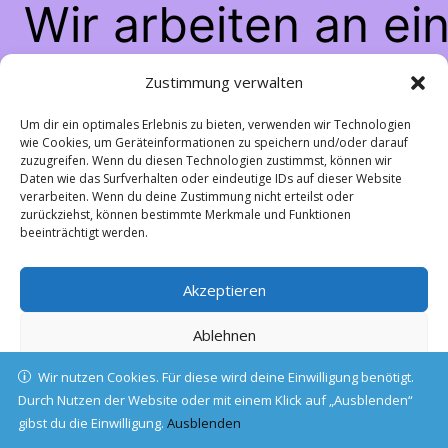
Wir arbeiten an ei
großartigen Sache
Zustimmung verwalten
schau bald wiede
Um dir ein optimales Erlebnis zu bieten, verwenden wir Technologien
wie Cookies, um Geräteinformationen zu speichern und/oder darauf
zuzugreifen. Wenn du diesen Technologien zustimmst, können wir
vorbei!
Daten wie das Surfverhalten oder eindeutige IDs auf dieser Website
verarbeiten. Wenn du deine Zustimmung nicht erteilst oder
zurückziehst, können bestimmte Merkmale und Funktionen
beeinträchtigt werden.
Akzeptieren
Ablehnen
Wir nutzen Cookies. Für diese wird deine Einwilligung benötigt.
Einstellungen ansehen
Durch Nutzen der Website oder mit einem Klick auf „Ausblenden“
gibst du die Einwilligung.
Cookie-Richtlinie
Ausblenden
Datenschutz
Impressum