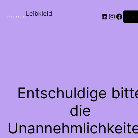
Leibkleid
LinkedIn
Instagr
Faceb
Anme
Entschuldige bitt
die
Unannehmlichkeite