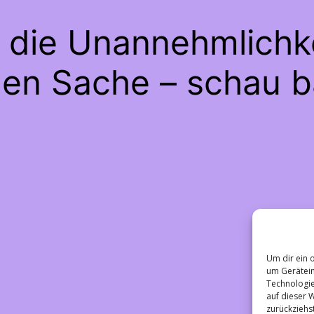
e die Unannehmlichke
gen Sache – schau b
Um dir ein 
um Gerätein
Technologie
auf dieser 
zurückziehs