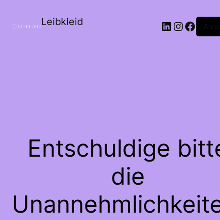
Leibkleid
LinkedIn
Instagr
Faceb
Anme
Entschuldige bitt
die
Unannehmlichkeite