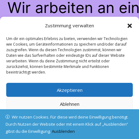
Wir arbeiten an ei
großartigen Sache
Zustimmung verwalten
schau bald wiede
Um dir ein optimales Erlebnis zu bieten, verwenden wir Technologien
wie Cookies, um Geräteinformationen zu speichern und/oder darauf
zuzugreifen. Wenn du diesen Technologien zustimmst, können wir
vorbei!
Daten wie das Surfverhalten oder eindeutige IDs auf dieser Website
verarbeiten. Wenn du deine Zustimmung nicht erteilst oder
zurückziehst, können bestimmte Merkmale und Funktionen
beeinträchtigt werden.
Akzeptieren
Ablehnen
Wir nutzen Cookies. Für diese wird deine Einwilligung benötigt.
Einstellungen ansehen
Durch Nutzen der Website oder mit einem Klick auf „Ausblenden“
gibst du die Einwilligung.
Cookie-Richtlinie
Ausblenden
Datenschutz
Impressum