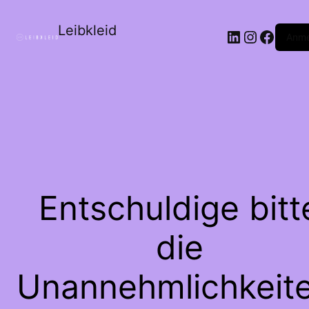
Leibkleid
LinkedIn
Instagr
Faceb
Anme
Entschuldige bitt
die
Unannehmlichkeite