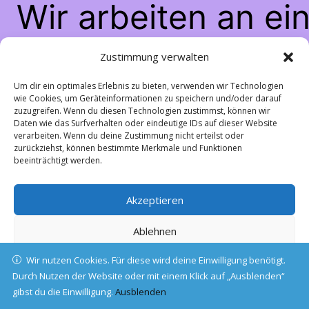
Wir arbeiten an ei
großartigen Sache
Zustimmung verwalten
schau bald wiede
Um dir ein optimales Erlebnis zu bieten, verwenden wir Technologien
wie Cookies, um Geräteinformationen zu speichern und/oder darauf
zuzugreifen. Wenn du diesen Technologien zustimmst, können wir
vorbei!
Daten wie das Surfverhalten oder eindeutige IDs auf dieser Website
verarbeiten. Wenn du deine Zustimmung nicht erteilst oder
zurückziehst, können bestimmte Merkmale und Funktionen
beeinträchtigt werden.
Akzeptieren
Ablehnen
Wir nutzen Cookies. Für diese wird deine Einwilligung benötigt.
Einstellungen ansehen
Durch Nutzen der Website oder mit einem Klick auf „Ausblenden“
gibst du die Einwilligung.
Cookie-Richtlinie
Ausblenden
Datenschutz
Impressum